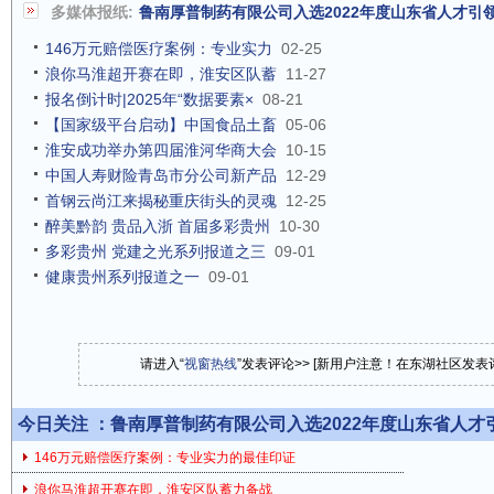
多媒体报纸:
鲁南厚普制药有限公司入选2022年度山东省人才引
146万元赔偿医疗案例：专业实力
02-25
浪你马淮超开赛在即，淮安区队蓄
11-27
报名倒计时|2025年“数据要素×
08-21
【国家级平台启动】中国食品土畜
05-06
淮安成功举办第四届淮河华商大会
10-15
中国人寿财险青岛市分公司新产品
12-29
首钢云尚江来揭秘重庆街头的灵魂
12-25
醉美黔韵 贵品入浙 首届多彩贵州
10-30
多彩贵州 党建之光系列报道之三
09-01
健康贵州系列报道之一
09-01
请进入“
视窗热线
”发表评论>> [新用户注意！在东湖社区发
今日关注 ：
鲁南厚普制药有限公司入选2022年度山东省人才
146万元赔偿医疗案例：专业实力的最佳印证
浪你马淮超开赛在即，淮安区队蓄力备战